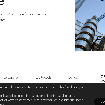
r
e domaine d’activité, HMN • Partners a
 conseil, l’assistance et la défense de
res liés aux opérations de construction.
7 
Le Cabinet
Les Avocats
Contact
75
onnement du site www.hmn-partners.com et à des fins d’analyse
 les cookies à partir des boutons ci-contre, sauf pour les
retirer votre consentement à tout moment en cliquant sur l'icone
Ac
s »).
NO