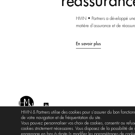
Immobilie
Historiquement consacrée à c
une compétence pointue dans le
ses clients en matière de sinist
En savoir plus
HMN & Partners utilise des cookies pour s’assurer du bon foncti
de votre navigation et de fréquentation du site.
Vous pouvez personnaliser vos choix de cookies, consentir ou refuser
cookies strictement nécessaires. Vous disposez de la possibilité de 
engrenage en bas à droite (« modifier les paramétrages de cookie