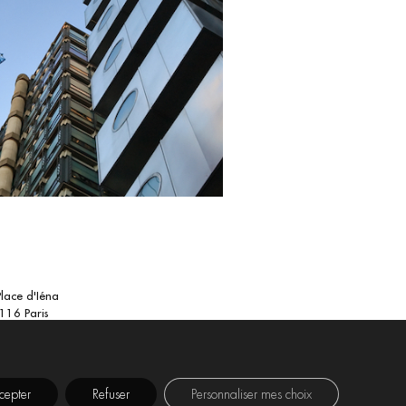
Place d'Iéna
116 Paris
cepter
Refuser
Personnaliser mes choix
TICE
POLITIQUE DE
POLITIQUE