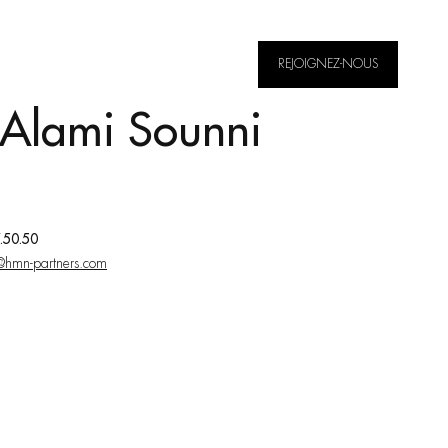
REJOIGNEZ-NOUS
FR
EN
 Alami Sounni
7.50.50
@hmn-partners.com