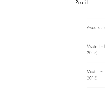
Profil
Avocat au 
Master II – D
2015)
Master I – D
2013)