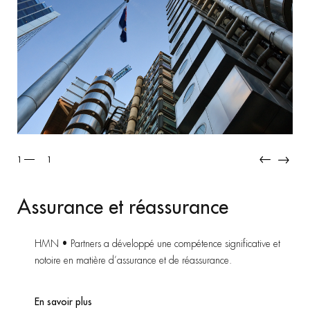
1
1
ance et réassurance
Assur
artners a développé une compétence significative et
HMN • P
en matière d’assurance et de réassurance.
notoire 
r plus
En savoi