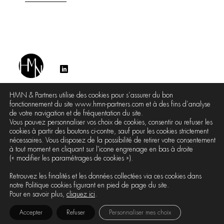
HMN & Partners utilise des cookies pour s’assurer du bon
fonctionnement du site www.hmn-partners.com et à des fins d’analyse
de votre navigation et de fréquentation du site.
Vous pouvez personnaliser vos choix de cookies, consentir ou refuser les
Le Cabinet
Les Avocats
Contact
cookies à partir des boutons ci-contre, sauf pour les cookies strictement
nécessaires. Vous disposez de la possibilité de retirer votre consentement
à tout moment en cliquant sur l'icone engrenage en bas à droite
HMN TOUS DROITS RÉSERVÉS 2026
(« modifier les paramétrages de cookies »).
7 Place d'Iéna
Retrouvez les finalités et les données collectées via ces cookies dans
75116 Paris
notre Politique cookies figurant en pied de page du site.
Pour en savoir plus,
cliquez ici
.
NOTICE
POLITIQUE DE
POLITIQUE
Accepter
Refuser
Personnaliser mes choix
LÉGALE
CONFIDENTIALITÉ
COOKIES