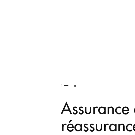
2
6
Droit du to
des voyage