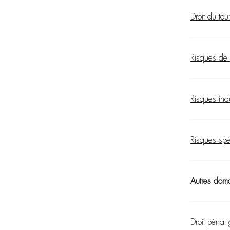
Droit du to
Risques de l
Risques indu
Risques sp
Autres doma
Droit pénal