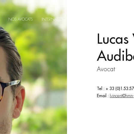
NOS AVOCATS
INTERNATIONAL
ACTUALITÉS
CONTACT
Lucas 
Audib
Avocat
Tel : + 33 (0)1.53.5
Email :
lvincent@hmn-