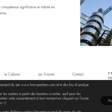
seille les acteurs majeurs du
opérateurs…) et de l’hôtellerie.
7 
Le Cabinet
Les Avocats
Contact
75
onnement du site www.hmn-partners.com et à des fins d’analyse
 les cookies à partir des boutons ci-contre, sauf pour les
retirer votre consentement à tout moment en cliquant sur l'icone
Ac
s »).
NO
HMN TOUS DROITS RÉSERVÉS 2026
LÉ
ns notre Politique cookies figurant en pied de page du site.