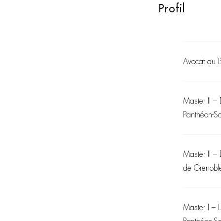
Profil
Avocat au 
Master II – 
Panthéon-S
Master II – 
de Grenobl
Master I – D