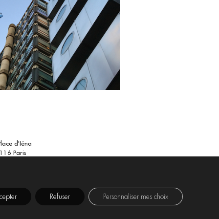
Place d'Iéna
116 Paris
cepter
Refuser
Personnaliser mes choix
TICE
POLITIQUE DE
POLITIQUE
GALE
CONFIDENTIALITÉ
COOKIES