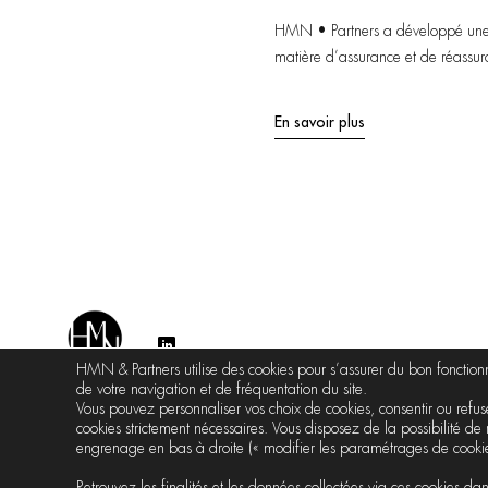
HMN • Partners accompagne et con
tourisme (agences de voyage, tour-
En savoir plus
HMN & Partners utilise des cookies pour s’assurer du bon foncti
de votre navigation et de fréquentation du site.
Vous pouvez personnaliser vos choix de cookies, consentir ou refuser
cookies strictement nécessaires. Vous disposez de la possibilité de 
engrenage en bas à droite (« modifier les paramétrages de cookie
Retrouvez les finalités et les données collectées via ces cookies da