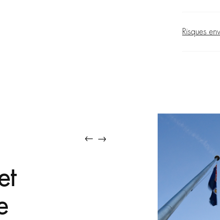
Risques en
urisme et
s