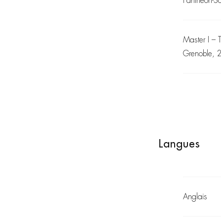
Panthéon-S
Master I – 
Grenoble, 
Langues
Anglais