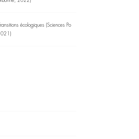
orbonne, 2022)
Transitions écologiques (Sciences Po
2021)