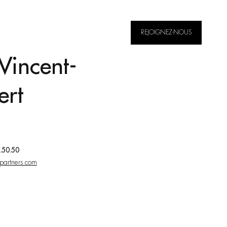
REJOIGNEZ-NOUS
FR
EN
Vincent-
ert
7.50.50
partners.com