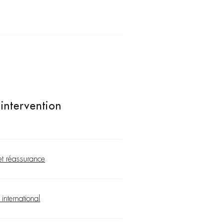
intervention
et réassurance
international