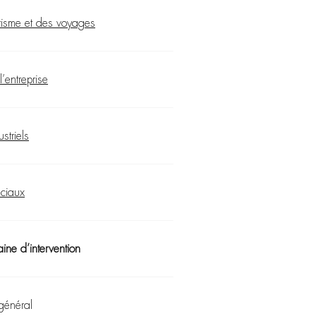
urisme et des voyages
’entreprise
striels
éciaux
ine d’intervention
 général