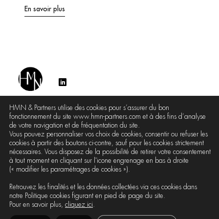
En savoir plus
HMN & Partners utilise des cookies pour s’assurer du bon
fonctionnement du site www.hmn-partners.com et à des fins d’analyse
de votre navigation et de fréquentation du site.
Vous pouvez personnaliser vos choix de cookies, consentir ou refuser les
Le Cabinet
Les Avocats
Contact
cookies à partir des boutons ci-contre, sauf pour les cookies strictement
nécessaires. Vous disposez de la possibilité de retirer votre consentement
à tout moment en cliquant sur l'icone engrenage en bas à droite
HMN TOUS DROITS RÉSERVÉS 2026
(« modifier les paramétrages de cookies »).
7 Place d'Iéna
Retrouvez les finalités et les données collectées via ces cookies dans
75116 Paris
notre Politique cookies figurant en pied de page du site.
Pour en savoir plus,
cliquez ici
.
NOTICE
POLITIQUE DE
POLITIQUE